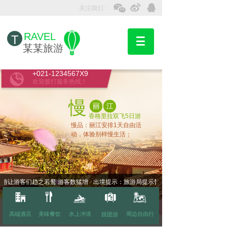
关注我们：
RAVEL
T
某某旅游
+021-1234567X9
欢迎拨打服务热线！
慢
丽
江
香格里拉双飞5日游
慢品：丽江安排1天自由活
动，体验别样慢生活；
游让游客们趋之若鹜 游客数猛增
出境提示：旅游局提示暂缓赴牙买加旅游
高端酒店
美味餐饮
水上冲浪
周边自由行
跟团游