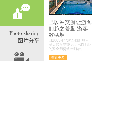
巴以冲突游让游客
们趋之若鹜 游客
Photo sharing
数猛增
图片分享
自2005年**次巴勒斯坦人
民大起义结束后，巴以地区
的安全形势逐年好转。
查看更多
产品展示
PRODUCTS
+more
旅游06
旅游05
旅游04