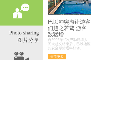
巴以冲突游让游客
们趋之若鹜 游客
Photo sharing
数猛增
图片分享
自2005年**次巴勒斯坦人
民大起义结束后，巴以地区
的安全形势逐年好转。
查看更多
产品展示
PRODUCTS
+more
旅游06
旅游05
旅游04