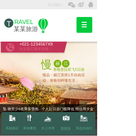
关注我们：
RAVEL
T
某某旅游
+021-1234567X9
欢迎拨打服务热线！
慢
丽
江
香格里拉双飞5日游
慢品：丽江安排1天自由活
动，体验别样慢生活；
坠 致至少6名乘客受伤
个人赴日游门槛降低 持信用卡金卡可申请签证
高端酒店
美味餐饮
水上冲浪
周边自由行
跟团游