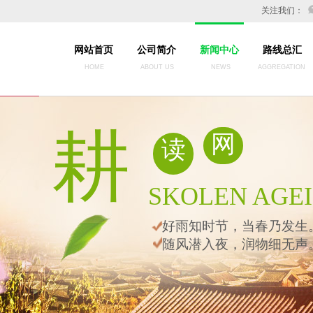
关注我们：
网站首页
公司简介
新闻中心
路线总汇
HOME
ABOUT US
NEWS
AGGREGATION
务
耕
网
读
SKOLEN AGE
好
雨知时节，当春乃发生
随风潜入夜，润物细无声