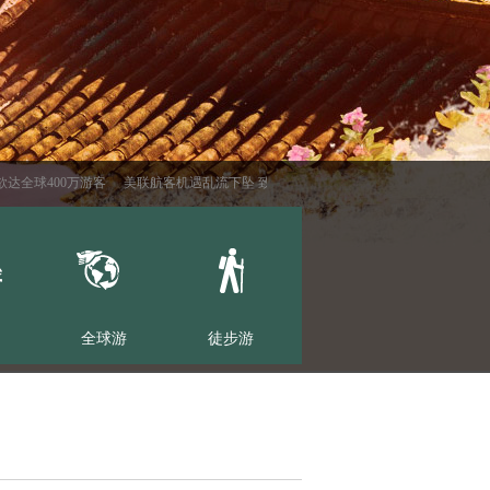
达全球400万游客
美联航客机遇乱流下坠 致至少6名乘客受伤
个人赴日游门槛降低
全球游
徒步游